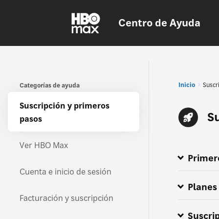
Centro de Ayuda
Inicio
Suscr
Categorías de ayuda
Suscripción y primeros
S
pasos
Ver HBO Max
Primer
¿Cómo me s
Cómo movers
Proveedore
Todo sobre
¿Dónde está
HBO Max ah
HBO Max est
Cuenta e inicio de sesión
Planes 
Facturación y suscripción
Suscri