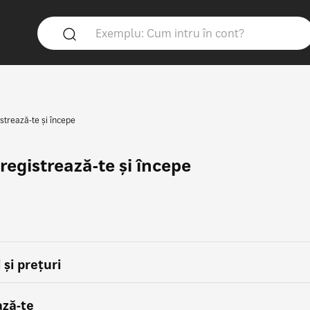
istrează-te și începe
registrează-te și începe
nez la HBO Max?
aplicația HBO Max
e HBO Max
e HBO Max
isponibil HBO Max?
 HBO Max
here
 și prețuri
ză-te