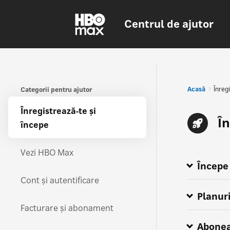
Centrul de ajutor
Acasă
Înreg
Categorii pentru ajutor
Înregistrează-te și
În
începe
Vezi HBO Max
Începe
Cum mă abo
Explorează 
Furnizori d
Totul despr
Unde este d
Max e acum
HBO Max is 
Cont și autentificare
Planuri
Facturare și abonament
Abonea