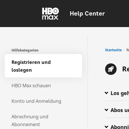
Help Center
Startseite
R
Hilfekategorien
Registrieren und
R
loslegen
HBO Max schauen
Los geh
Wie abonnie
Navigieren 
HBO Max-An
Alles über 
Wo ist HBO 
HBO Max ist 
HBO Max is 
Konto und Anmeldung
Abos u
Abrechnung und
Abonnement
Abonni