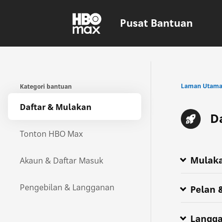
Pusat Bantuan
Laman Utam
Kategori bantuan
Daftar & Mulakan
D
Tonton HBO Max
Mulak
Akaun & Daftar Masuk
Bagaimanak
Menerokai a
Penyedia H
Semua tent
Di manakah 
HBO Max kin
Max kini ia
Pengebilan & Langganan
Pelan 
Langg