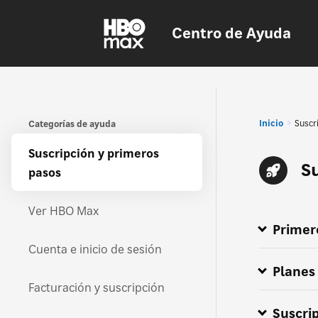
Centro de Ayuda
Inicio
Suscr
Categorías de ayuda
Suscripción y primeros
S
pasos
Ver HBO Max
Primer
¿Cómo me s
Cómo movers
Proveedore
Todo sobre
¿Dónde está
HBO Max ah
HBO Max est
Cuenta e inicio de sesión
Planes 
Facturación y suscripción
Suscri