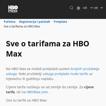
HR
HR
Početna
Registracija i početak
Pretplata
Sve o tarifama za HBO Max
Sve o tarifama za HBO
Max
Na HBO Max se možeš pretplatiti putem
brojnih pružatelja
usluga
. Neki pružatelji
usluga pretplate nude tarife
uz
mjesečnu ili godišnju naplatu.
Cijene tarifa razlikuju se od zemlje do zemlje. Za
cijene
tarifa
, idi na
HBOMax.com
.
Ovo su tarife za HBO Max: