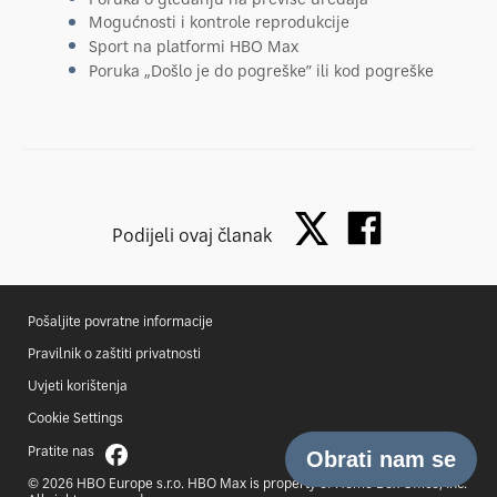
Mogućnosti i kontrole reprodukcije
Sport na platformi HBO Max
Poruka „Došlo je do pogreške” ili kod pogreške
Podijeli ovaj članak
Pošaljite povratne informacije
Pravilnik o zaštiti privatnosti
Uvjeti korištenja
Cookie Settings
Pratite nas
© 2026 HBO Europe s.r.o. HBO Max is property of Home Box Office, Inc.