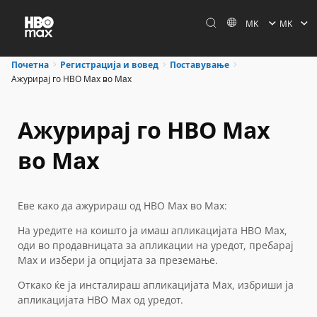
MK
MK
Почетна
Регистрација и вовед
Поставување
Ажурирај го HBO Max во Max
Ажурирај го HBO Max
во Max
Еве како да ажурираш од HBO Max во Max:
На уредите на коишто ја имаш апликацијата HBO Max,
оди во продавницата за апликации на уредот, пребарај
Max и избери ја опцијата за преземање.
Откако ќе ја инсталираш апликацијата Max, избриши ја
апликацијата HBO Max од уредот.