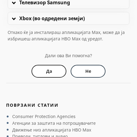
Телевизор Samsung
Xbox (во одредени земји)
Откако ќе ја инсталираш апликацијата Max, може да ја
избришеш апликацијата HBO Max од уредот.
Дали ова Ви помогна?
Да
Не
ПОВРЗАНИ СТАТИИ
Consumer Protection Agencies
Агенции за заштита на потрошувачите
Движење низ апликацијата HBO Max
Преводи, титлови и аудио