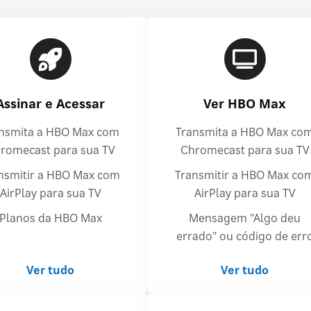
Assinar e Acessar
Ver HBO Max
nsmita a HBO Max com
Transmita a HBO Max co
romecast para sua TV
Chromecast para sua TV
nsmitir a HBO Max com
Transmitir a HBO Max co
AirPlay para sua TV
AirPlay para sua TV
Planos da HBO Max
Mensagem "Algo deu
errado" ou código de err
Ver tudo
Ver tudo