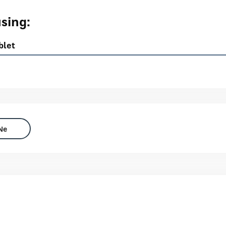
sing:
ablet
Ne